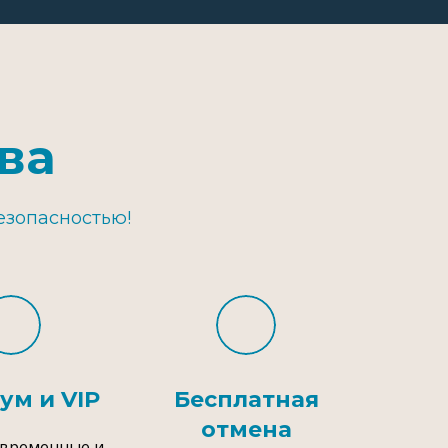
ва
езопасностью!
ум и VIP
Бесплатная
отмена
овременные и