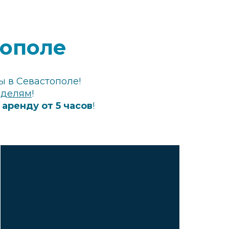
тополе
ы в Севастополе!
еделям
!
 аренду от 5 часов
!