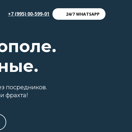
+7 (995) 00-599-01
24/7 WHATSAPP
ополе.
ные.
ез посредников.
и фрахта!