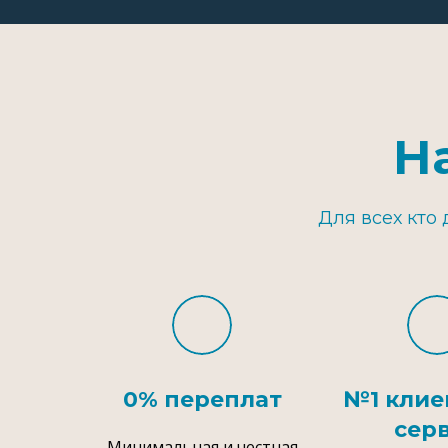
Н
Для всех кто
0% переплат
№1 клие
сер
Минимальная и честная