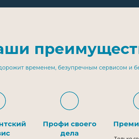
аши преимущест
 дорожит временем, безупречным сервисом и б
нтский
Профи своего
Преми
вис
дела
Только с