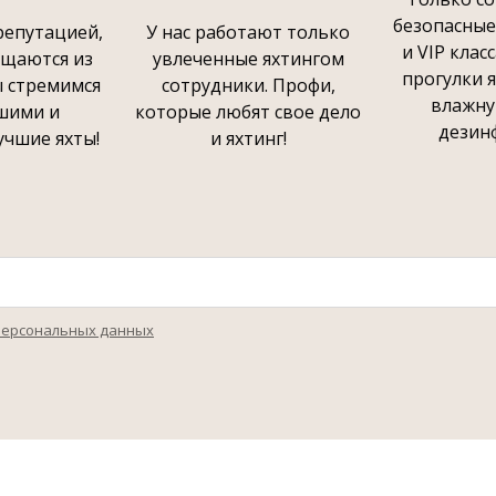
безопасные
епутацией,
У нас работают только
и VIP клас
ащаются из
увлеченные яхтингом
прогулки 
ы стремимся
сотрудники. Профи,
влажну
шими и
которые любят свое дело
дезин
учшие яхты!
и яхтинг!
персональных данных