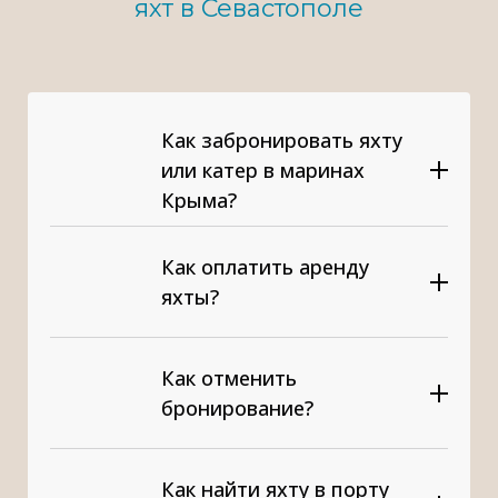
яхт в Севастополе
Как забронировать яхту
или катер в маринах
Крыма?
Как оплатить аренду
яхты?
Whatsapp
Как отменить
бронирование?
Whatsapp
+7(995)00-
Как найти яхту в порту
599-01