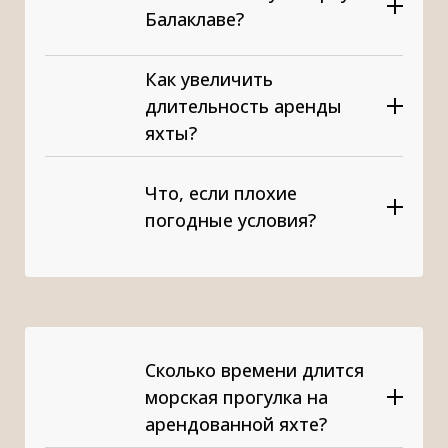
Балаклаве?
@sochi100boats
Как увеличить
длительность аренды
яхты?
Что, если плохие
погодные условия?
+7(995)00-
Сколько времени длится
599-01
морская прогулка на
арендованной яхте?
Whatsapp
Whatsapp